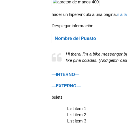
hacer un hipervinculo a una pagina.
ir a l
Desplegar información
Nombre del Puesto
Hi there! I’m a bike messenger by
like piña coladas. (And gettin’ caug
—INTERNO—
—EXTERNO—
bulets
List item 1
List item 2
List item 3