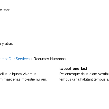
w, star
 y atras
cemos
Our Services
»
Recursos Humanos
twocol_one_last
ellus, aliquam vivamus,
Pellentesque risus diam vestib
uam maecenas molestie nullam.
tempus urna habitant tempus a