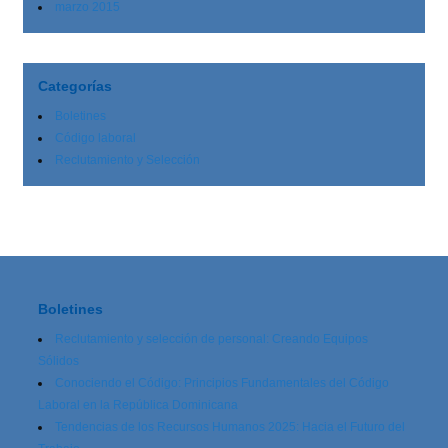
marzo 2015
Categorías
Boletines
Código laboral
Reclutamiento y Selección
Boletines
Reclutamiento y selección de personal: Creando Equipos
Sólidos
Conociendo el Código: Principios Fundamentales del Código
Laboral en la República Dominicana
Tendencias de los Recursos Humanos 2025: Hacia el Futuro del