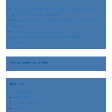
Sólidos
Conociendo el Código: Principios Fundamentales del Código
Laboral en la República Dominicana
Tendencias de los Recursos Humanos 2025: Hacia el Futuro del
Trabajo
Me quedé sin trabajo, ¿qué hago?
¿Cómo hacer una hoja de vida? Aprende los detalles
importantes.
Comentarios recientes
Archivos
agosto 2025
febrero 2025
noviembre 2015
julio 2015