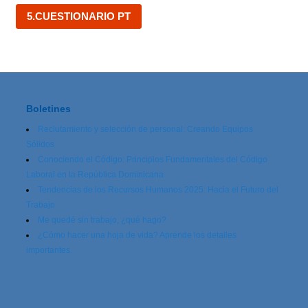
5.CUESTIONARIO PT
Boletines
Reclutamiento y selección de personal: Creando Equipos
Sólidos
Conociendo el Código: Principios Fundamentales del Código
Laboral en la República Dominicana
Tendencias de los Recursos Humanos 2025: Hacia el Futuro del
Trabajo
Me quedé sin trabajo, ¿qué hago?
¿Cómo hacer una hoja de vida? Aprende los detalles
importantes.