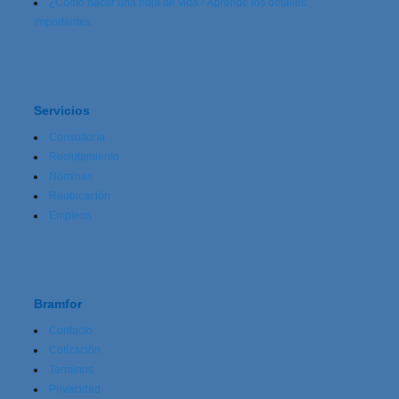
¿Cómo hacer una hoja de vida? Aprende los detalles
importantes.
Servicios
Consultoría
Reclutamiento
Nóminas
Reubicación
Empleos
Bramfor
Contacto
Cotización
Terminos
Privacidad