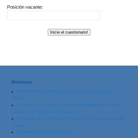
Posición vacante:
Inicie el cuestionario!
Boletines
Reclutamiento y selección de personal: Creando Equipos
Sólidos
Conociendo el Código: Principios Fundamentales del Código
Laboral en la República Dominicana
Tendencias de los Recursos Humanos 2025: Hacia el Futuro del
Trabajo
Me quedé sin trabajo, ¿qué hago?