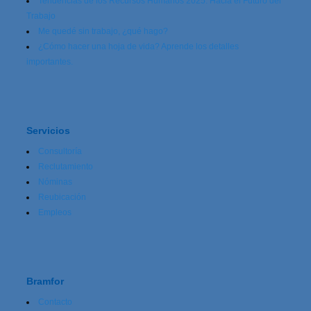
Tendencias de los Recursos Humanos 2025: Hacia el Futuro del
Trabajo
Me quedé sin trabajo, ¿qué hago?
¿Cómo hacer una hoja de vida? Aprende los detalles
importantes.
Servicios
Consultoría
Reclutamiento
Nóminas
Reubicación
Empleos
Bramfor
Contacto