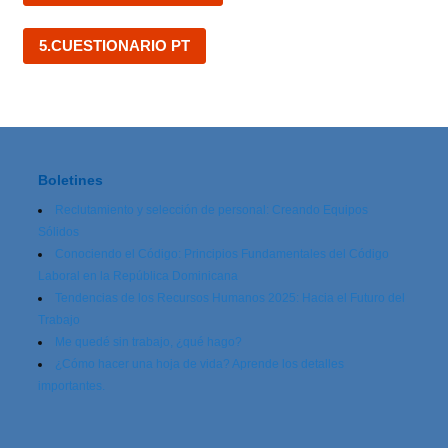
5.CUESTIONARIO PT
Boletines
Reclutamiento y selección de personal: Creando Equipos
Sólidos
Conociendo el Código: Principios Fundamentales del Código
Laboral en la República Dominicana
Tendencias de los Recursos Humanos 2025: Hacia el Futuro del
Trabajo
Me quedé sin trabajo, ¿qué hago?
¿Cómo hacer una hoja de vida? Aprende los detalles
importantes.