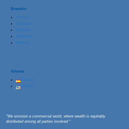
Bramfor
Contacto
Cotización
Terminos
Privacidad
Políticas
Idioma
Español
English
"We envision a commercial world, where wealth is equitably
distributed among all parties involved "