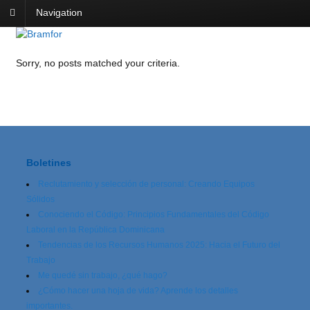
Navigation
Sorry, no posts matched your criteria.
Boletines
Reclutamiento y selección de personal: Creando Equipos
Sólidos
Conociendo el Código: Principios Fundamentales del Código
Laboral en la República Dominicana
Tendencias de los Recursos Humanos 2025: Hacia el Futuro del
Trabajo
Me quedé sin trabajo, ¿qué hago?
¿Cómo hacer una hoja de vida? Aprende los detalles
importantes.